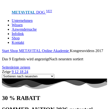
VET
METAVITAL
DOG
Unternehmen
Wissen
Anwendersuche
Infolink
Shop
Kontakt
Start
Shop
METAVITAL Online Akademie
Kongressvideos 2017
Das 9 Ergebnis wird angezeigt
Nach neuesten sortiert
Seitenleiste zeigen
Zeige
9
12
18
24
30 % RABATT